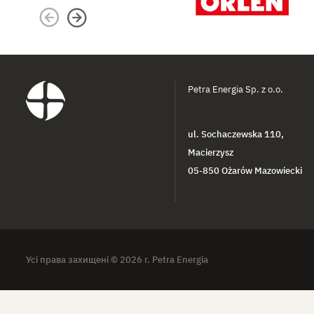
Petra Energia Sp. z o.o.
ul. Sochaczewska 110,
Macierzysz
05-850 Ożarów Mazowiecki
Усі права захищені © 2026 r. Petra Energia