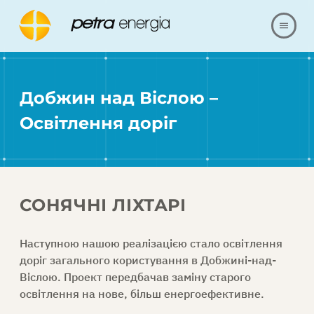
ПРО НАС
Добжин над Віслою –
ПРОПОЗИЦІЯ
Освітлення доріг
ПОСИЛАННЯ
НАШІ РЕАЛІЗАЦІЇ
СОНЯЧНІ ЛІХТАРІ
ПИТАННЯ ТА ВІДПОВІДІ
Наступною нашою
реалізацією
стало освітлення
доріг загального користування в
Добжині-над-
КОНТАКТИ
Віслою
. Проект передбачав заміну старого
освітлення на нове, більш енергоефективне.