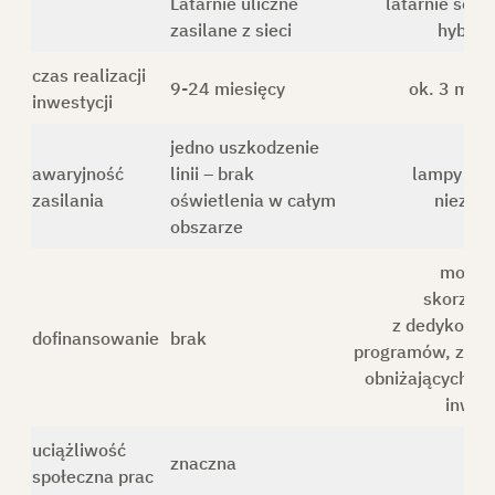
Latarnie uliczne
latarnie solar
zasilane z sieci
hybry
czas realizacji
9-24 miesięcy
ok. 3 mies
inwestycji
jedno uszkodzenie
awaryjność
linii – brak
lampy pra
zasilania
oświetlenia w całym
niezale
obszarze
możli
skorzyst
z dedykowa
dofinansowanie
brak
programów, znac
obniżających ko
inwest
uciążliwość
znaczna
n
społeczna prac