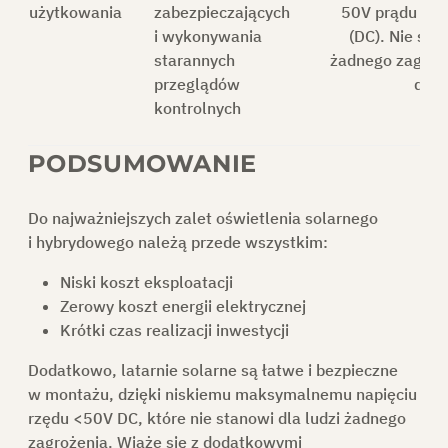
użytkowania
zabezpieczających
50V prądu sta
i wykonywania
(DC). Nie stw
starannych
żadnego zagroż
przeglądów
do l
kontrolnych
PODSUMOWANIE
Do najważniejszych zalet oświetlenia solarnego
i hybrydowego należą przede wszystkim:
Niski koszt eksploatacji
Zerowy koszt energii elektrycznej
Krótki czas realizacji inwestycji
Dodatkowo, latarnie solarne są łatwe i bezpieczne
w montażu, dzięki niskiemu maksymalnemu napięciu
rzędu <50V DC, które nie stanowi dla ludzi żadnego
zagrożenia. Wiąże się z dodatkowymi