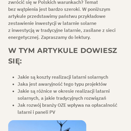
zwrócić się w Polskich warunkach? Temat
bez wątpienia jest bardzo szeroki. W poniższym
KONTAKT
artykule przedstawimy państwu przykładowe
zestawienie inwestycji w latarnie solarne
z inwestycją w tradycyjne latarnie, zasilane z sieci
SKLEP
energetycznej. Zapraszamy do lektury.
W TYM ARTYKULE DOWIESZ
DO POBRANIA
SIĘ:
Jakie są koszty realizacji latarni solarnych
POPROŚ O OFERTĘ
Jaka jest awaryjność tego typu projektów
Jakie są różnice w okresie realizacji latarni
solarnych, a jakie tradycyjnych rozwiązań
Jak rozwój branży OZE wpływa na opłacalność
PL
latarni i paneli PV