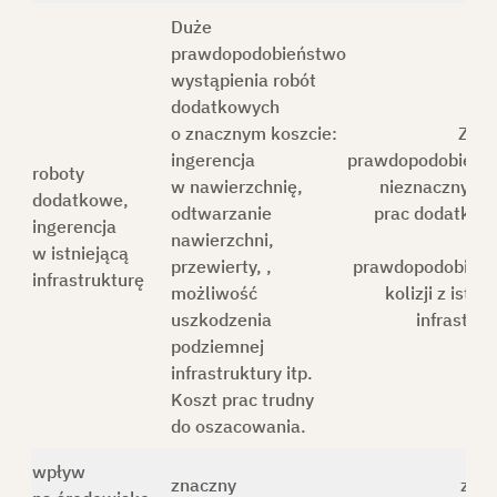
Duże
prawdopodobieństwo
wystąpienia robót
dodatkowych
o znacznym koszcie:
Zni
ingerencja
prawdopodobieńs
roboty
w nawierzchnię,
nieznaczny za
dodatkowe,
odtwarzanie
prac dodatkow
ingerencja
nawierzchni,
ni
w istniejącą
przewierty, ,
prawdopodobień
infrastrukturę
możliwość
kolizji z istni
uszkodzenia
infrastruk
podziemnej
infrastruktury itp.
Koszt prac trudny
do oszacowania.
wpływ
znaczny
zni