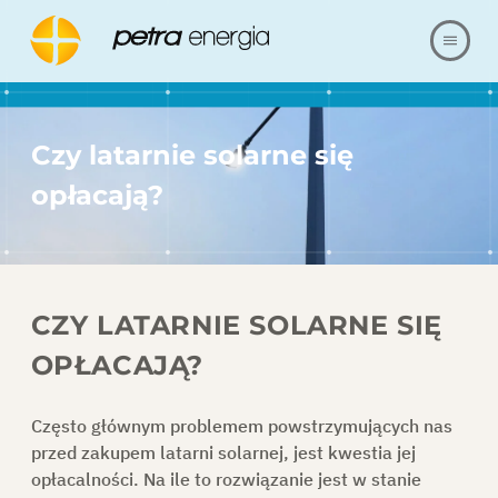
O NAS
Czy latarnie solarne się
OFERTA
opłacają?
NASZE REALIZACJE
BLOG
CZY LATARNIE SOLARNE SIĘ
OPŁACAJĄ?
FAQ
Często głównym problemem powstrzymujących nas
KARIERA
przed zakupem latarni solarnej, jest kwestia jej
opłacalności. Na ile to rozwiązanie jest w stanie
REFERENCJE