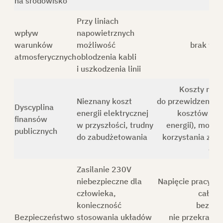
na środowisko
Przy liniach
wpływ
napowietrznych
warunków
możliwość
brak wp
atmosferycznych
oblodzenia kabli
i uszkodzenia linii
Koszty moż
Nieznany koszt
do przewidzenia (
Dyscyplina
energii elektrycznej
kosztów zuż
finansów
w przyszłości, trudny
energii), możli
publicznych
do zabudżetowania
korzystania z dot
cel
Zasilanie 230V
niebezpieczne dla
Napięcie pracy lat
człowieka,
całkow
konieczność
bezpie
Bezpieczeństwo
stosowania układów
nie przekracza