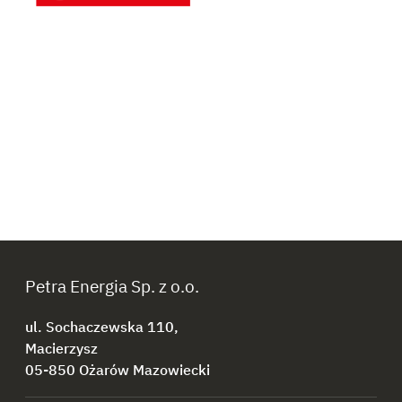
Petra Energia Sp. z o.o.
ul. Sochaczewska 110,
Macierzysz
05-850 Ożarów Mazowiecki