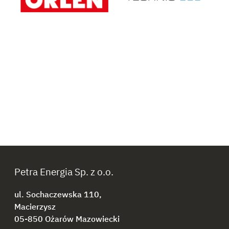
Petra Energia Sp. z o.o.
ul. Sochaczewska 110,
Macierzysz
05-850 Ożarów Mazowiecki