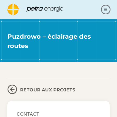
À PROPOS DE NOUS
Puzdrowo – éclairage des
OFFRE
routes
RÉFÉRENCES
NOS RÉALISATIONS
QUESTIONS ET RÉPONSES
RETOUR AUX PROJETS
MAGASIN
CONTACT