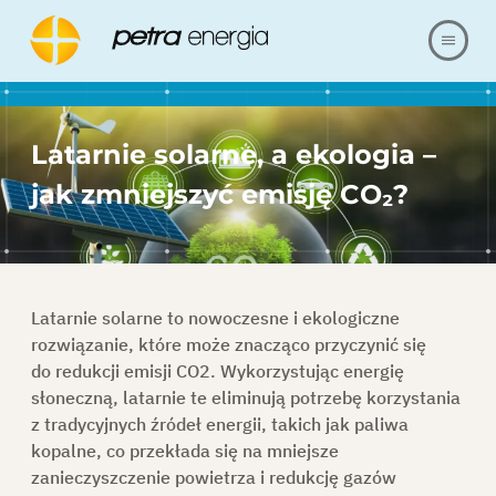
O NAS
Latarnie solarne, a ekologia –
OFERTA
jak zmniejszyć emisję CO₂?
NASZE REALIZACJE
BLOG
Latarnie solarne to nowoczesne i ekologiczne
rozwiązanie, które może znacząco przyczynić się
FAQ
do redukcji emisji CO2. Wykorzystując energię
słoneczną, latarnie te eliminują potrzebę korzystania
z tradycyjnych źródeł energii, takich jak paliwa
KARIERA
kopalne, co przekłada się na mniejsze
zanieczyszczenie powietrza i redukcję gazów
REFERENCJE