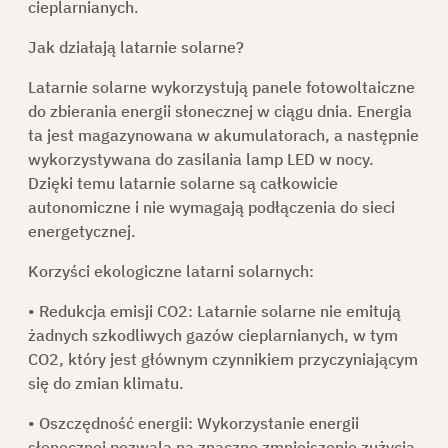
cieplarnianych.
Jak działają latarnie solarne?
KONTAKT
Latarnie solarne wykorzystują panele fotowoltaiczne
do zbierania energii słonecznej w ciągu dnia. Energia
SKLEP
ta jest magazynowana w akumulatorach, a następnie
wykorzystywana do zasilania lamp LED w nocy.
DO POBRANIA
Dzięki temu latarnie solarne są całkowicie
autonomiczne i nie wymagają podłączenia do sieci
energetycznej.
Korzyści ekologiczne latarni solarnych:
POPROŚ O OFERTĘ
• Redukcja emisji CO2:
Latarnie solarne nie emitują
żadnych szkodliwych gazów cieplarnianych, w tym
CO2, który jest głównym czynnikiem przyczyniającym
PL
się do zmian klimatu.
• Oszczędność energii:
Wykorzystanie energii
słonecznej pozwala na znaczne zmniejszenie zużycia