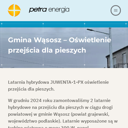
O NAS
Gmina Wąsosz – Oświetlenie
OFERTA
przejścia dla pieszych
NASZE REALIZACJE
BLOG
Latarnia hybrydowa JUWENTA-1-PX oświetlenie
przejścia dla pieszych.
FAQ
W grudniu 2024 roku zamontowaliśmy 2
latarnie
hybrydowe
na przejściu dla pieszych w ciągu drogi
KARIERA
powiatowej w
gminie Wąsosz
(powiat grajewski,
województwo podlaskie). Latarnie wyposażone są w
REFERENCJE
turbinę wiatrową o mocy 300 W, panel