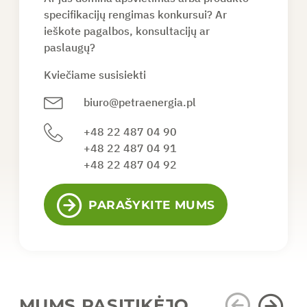
specifikacijų rengimas konkursui? Ar
ieškote pagalbos, konsultacijų ar
paslaugų?
Kviečiame susisiekti
biuro@petraenergia.pl
+48 22 487 04 90
+48 22 487 04 91
+48 22 487 04 92
PARAŠYKITE MUMS
MUMS PASITIKĖJO