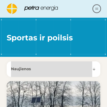
APIE MUS
Sportas ir poilsis
PASIŪLYMAS
NUORODOS
MŪSŲ REALIZACIJA
KLAUSIMAI IR ATSAKYMAI
SUSISIEKITE SU