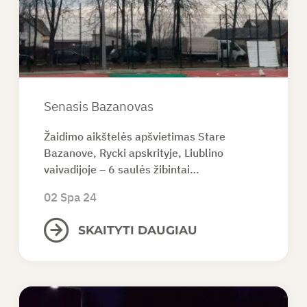
PAPRAŠYTI PASIŪLYMO
LT
Senasis Bazanovas
Žaidimo aikštelės apšvietimas Stare
Bazanove, Rycki apskrityje, Liublino
vaivadijoje – 6 saulės žibintai…
02 Spa 24
SKAITYTI DAUGIAU