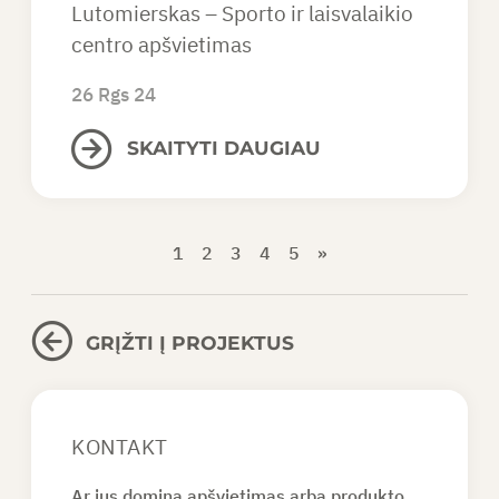
Lutomierskas – Sporto ir laisvalaikio
centro apšvietimas
26 Rgs 24
SKAITYTI DAUGIAU
1
2
3
4
5
»
GRĮŽTI Į PROJEKTUS
KONTAKT
Ar jus domina apšvietimas arba produkto