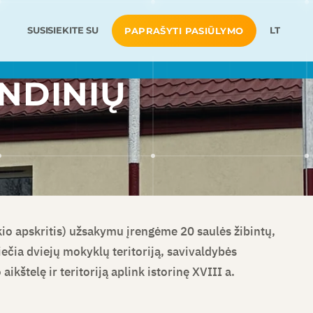
SUSISIEKITE SU
LT
PAPRAŠYTI PASIŪLYMO
INDINIŲ
io apskritis) užsakymu įrengėme 20 saulės žibintų,
viečia dviejų mokyklų teritoriją, savivaldybės
ikštelę ir teritoriją aplink istorinę XVIII a.