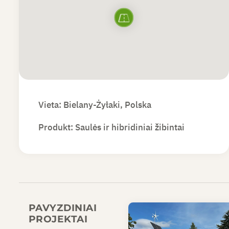
Vieta: Bielany-Żyłaki, Polska
Produkt:
Saulės ir hibridiniai žibintai
PAVYZDINIAI
PROJEKTAI