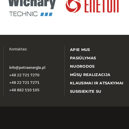
Kontaktas:
APIE MUS
PASIŪLYMAS
NUORODOS
info@petraenergia.pl
MŪSŲ REALIZACIJA
+48 22 721 7270
+48 22 721 7271
KLAUSIMAI IR ATSAKYMAI
+48 882 110 105
SUSISIEKITE SU