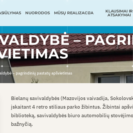
KLAUSIMAI IR
ASIŪLYMAS
NUORODOS
MŪSŲ REALIZACIJA
ATSAKYMAI
IVALDYBĖ – PAGR
VIETIMAS
aldybė – pagrindinių pastatų apšvietimas
Bielanų savivaldybės (Mazovijos vaivadija, Sokolovsk
įskaitant 4 retro stiliaus parko žibintus. Žibintai apš
biblioteką, savivaldybės biuro automobilių stovėjimo a
bažnyčią.