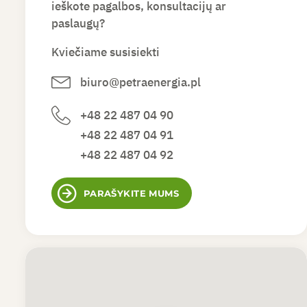
ieškote pagalbos, konsultacijų ar
paslaugų?
Kviečiame susisiekti
biuro@petraenergia.pl
+48 22 487 04 90
+48 22 487 04 91
+48 22 487 04 92
PARAŠYKITE MUMS