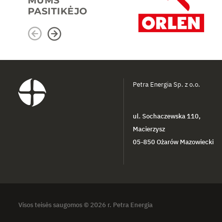
MUMS
PASITIKĖJO
Petra Energia Sp. z o.o.
ul. Sochaczewska 110,
Macierzysz
05-850 Ożarów Mazowiecki
Visos teisės saugomos © 2026 r. Petra Energia