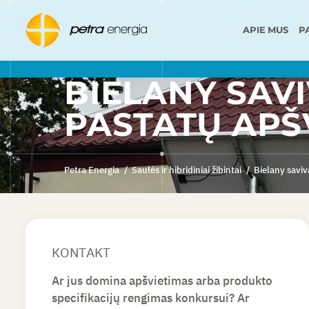
APIE MUS
P
BIELANY SAV
PASTATŲ APŠ
Petra Energia
/
Saulės ir hibridiniai žibintai
/
Bielany saviv
KONTAKT
Ar jus domina apšvietimas arba produkto
specifikacijų rengimas konkursui? Ar