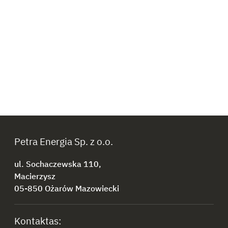
Petra Energia Sp. z o.o.
ul. Sochaczewska 110,
Macierzysz
05-850 Ożarów Mazowiecki
Kontaktas: