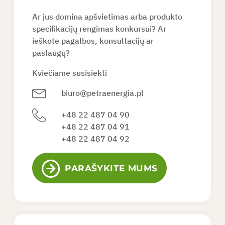
Ar jus domina apšvietimas arba produkto
PAPRAŠYTI PASIŪLYMO
specifikacijų rengimas konkursui? Ar
ieškote pagalbos, konsultacijų ar
paslaugų?
LT
Kviečiame susisiekti
biuro@petraenergia.pl
+48 22 487 04 90
+48 22 487 04 91
+48 22 487 04 92
PARAŠYKITE MUMS