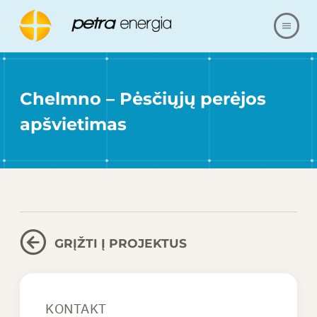
APIE MUS
Chelmno – Pėsčiųjų perėjos
PASIŪLYMAS
apšvietimas
NUORODOS
MŪSŲ REALIZACIJA
KLAUSIMAI IR ATSAKYMAI
GRĮŽTI Į PROJEKTUS
SUSISIEKITE SU
KONTAKT