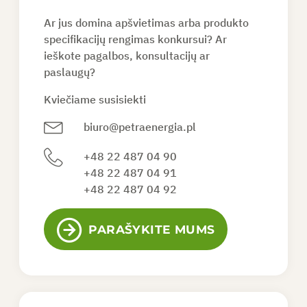
Ar jus domina apšvietimas arba produkto
PAPRAŠYTI PASIŪLYMO
specifikacijų rengimas konkursui? Ar
ieškote pagalbos, konsultacijų ar
paslaugų?
LT
Kviečiame susisiekti
biuro@petraenergia.pl
+48 22 487 04 90
+48 22 487 04 91
+48 22 487 04 92
PARAŠYKITE MUMS