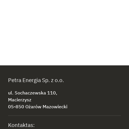
Petra Energia Sp. z o.o.
ul. Sochaczewska 110,
Macierzysz
05-850 Ożarów Mazowiecki
Kontaktas: