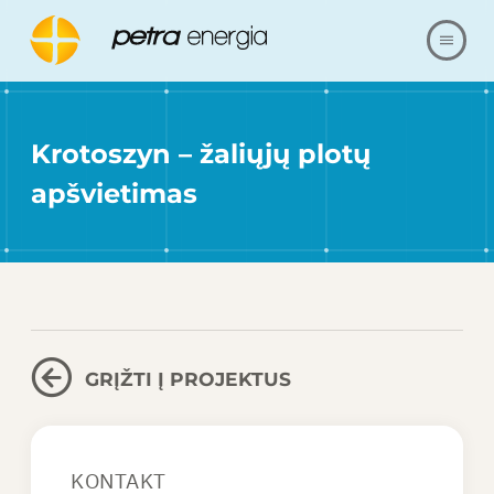
APIE MUS
Krotoszyn – žaliųjų plotų
PASIŪLYMAS
apšvietimas
NUORODOS
MŪSŲ REALIZACIJA
KLAUSIMAI IR ATSAKYMAI
GRĮŽTI Į PROJEKTUS
SUSISIEKITE SU
KONTAKT