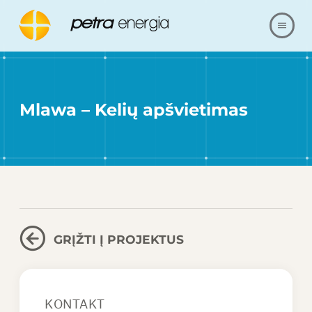
APIE MUS
Mlawa – Kelių apšvietimas
PASIŪLYMAS
NUORODOS
MŪSŲ REALIZACIJA
KLAUSIMAI IR ATSAKYMAI
GRĮŽTI Į PROJEKTUS
SUSISIEKITE SU
KONTAKT