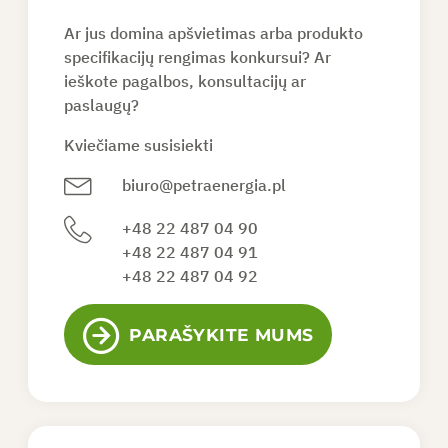
Ar jus domina apšvietimas arba produkto
PAPRAŠYTI PASIŪLYMO
specifikacijų rengimas konkursui? Ar
ieškote pagalbos, konsultacijų ar
paslaugų?
LT
Kviečiame susisiekti
biuro@petraenergia.pl
+48 22 487 04 90
+48 22 487 04 91
+48 22 487 04 92
PARAŠYKITE MUMS