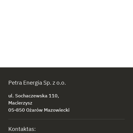
Petra Energia Sp. z o.o.
ul. Sochaczewska 110,
Macierzysz
05-850 Ożarów Mazowiecki
Kontaktas: