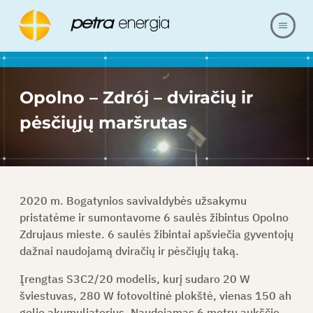
APIE MUS
Opolno – Zdrój – dviračių ir
PASIŪLYMAS
pėsčiųjų maršrutas
NUORODOS
MŪSŲ REALIZACIJA
2020 m. Bogatynios savivaldybės užsakymu
pristatėme ir sumontavome 6 saulės žibintus Opolno
KLAUSIMAI IR ATSAKYMAI
Zdrujaus mieste. 6 saulės žibintai apšviečia gyventojų
dažnai naudojamą dviračių ir pėsčiųjų taką.
SUSISIEKITE SU
Įrengtas S3C2/20 modelis, kurį sudaro 20 W
šviestuvas, 280 W fotovoltinė plokštė, vienas 150 ah
gelio akumuliatorius. Naudojamas 6 metrų aukščio