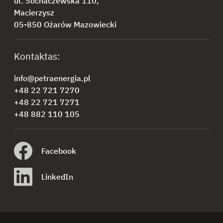
ul. Sochaczewska 110,
Macierzysz
05-850 Ożarów Mazowiecki
Kontaktas:
info@petraenergia.pl
+48 22 721 7270
+48 22 721 7271
+48 882 110 105
Facebook
LinkedIn