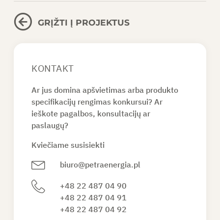
GRĮŽTI Į PROJEKTUS
KONTAKT
Ar jus domina apšvietimas arba produkto
specifikacijų rengimas konkursui? Ar
ieškote pagalbos, konsultacijų ar
paslaugų?
Kviečiame susisiekti
biuro@petraenergia.pl
+48 22 487 04 90
+48 22 487 04 91
+48 22 487 04 92