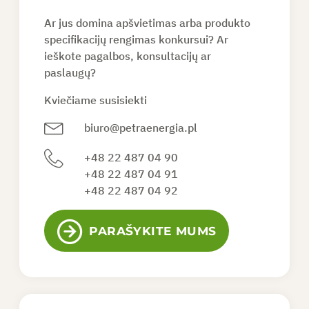
Ar jus domina apšvietimas arba produkto
PAPRAŠYTI PASIŪLYMO
specifikacijų rengimas konkursui? Ar
ieškote pagalbos, konsultacijų ar
paslaugų?
LT
Kviečiame susisiekti
biuro@petraenergia.pl
+48 22 487 04 90
+48 22 487 04 91
+48 22 487 04 92
PARAŠYKITE MUMS