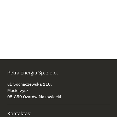
Petra Energia Sp. z o.o.
ul. Sochaczewska 110,
Macierzysz
05-850 Ożarów Mazowiecki
Kontaktas: