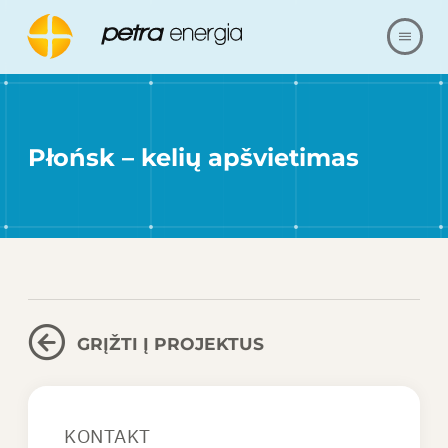
APIE MUS
Płońsk – kelių apšvietimas
PASIŪLYMAS
NUORODOS
MŪSŲ REALIZACIJA
KLAUSIMAI IR ATSAKYMAI
GRĮŽTI Į PROJEKTUS
SUSISIEKITE SU
KONTAKT