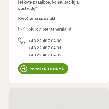
ieškote pagalbos, konsultacijų ar
paslaugų?
Kviečiame susisiekti
biuro@petraenergia.pl
+48 22 487 04 90
+48 22 487 04 91
+48 22 487 04 92
PARAŠYKITE MUMS