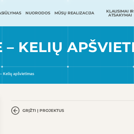
KLAUSIMAI IR
ASIŪLYMAS
NUORODOS
MŪSŲ REALIZACIJA
ATSAKYMAI
 – KELIŲ APŠVIE
– Kelių apšvietimas
GRĮŽTI Į PROJEKTUS