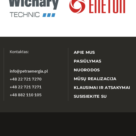
Kontaktas:
APIE MUS
PASIŪLYMAS
NUORODOS
info@petraenergia.pl
MŪSŲ REALIZACIJA
+48 22 721 7270
+48 22 721 7271
KLAUSIMAI IR ATSAKYMAI
+48 882 110 105
SUSISIEKITE SU