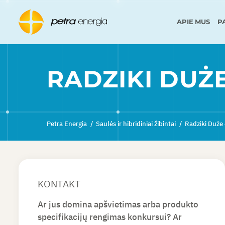
APIE MUS
P
RADZIKI DUŻE
Petra Energia
/
Saulės ir hibridiniai žibintai
/
Radziki Duże 
KONTAKT
Ar jus domina apšvietimas arba produkto
specifikacijų rengimas konkursui? Ar