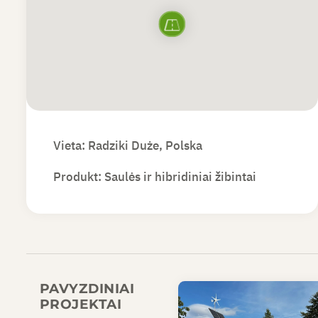
Vieta: Radziki Duże, Polska
Produkt:
Saulės ir hibridiniai žibintai
PAVYZDINIAI
PROJEKTAI