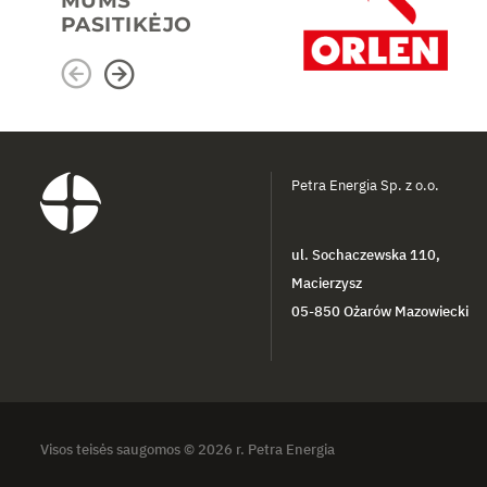
MUMS
PASITIKĖJO
Petra Energia Sp. z o.o.
ul. Sochaczewska 110,
Macierzysz
05-850 Ożarów Mazowiecki
Visos teisės saugomos © 2026 r. Petra Energia