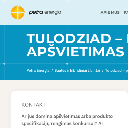
APIE MUS
P
TULODZIAD –
APŠVIETIMAS
Petra Energia
/
Saulės ir hibridiniai žibintai
/
Tulodziad – p
KONTAKT
Ar jus domina apšvietimas arba produkto
specifikacijų rengimas konkursui? Ar