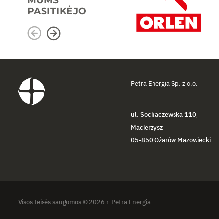
MUMS
PASITIKĖJO
Petra Energia Sp. z o.o.
ul. Sochaczewska 110,
Macierzysz
05-850 Ożarów Mazowiecki
Visos teisės saugomos © 2026 r. Petra Energia