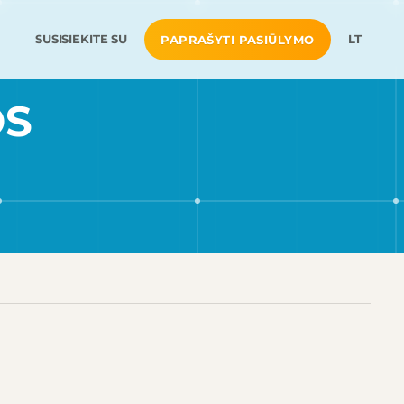
SUSISIEKITE SU
LT
PAPRAŠYTI PASIŪLYMO
OS