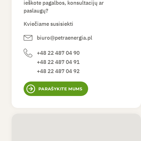
ieškote pagalbos, konsultacijų ar
paslaugų?
Kviečiame susisiekti
biuro@petraenergia.pl
+48 22 487 04 90
+48 22 487 04 91
+48 22 487 04 92
PARAŠYKITE MUMS