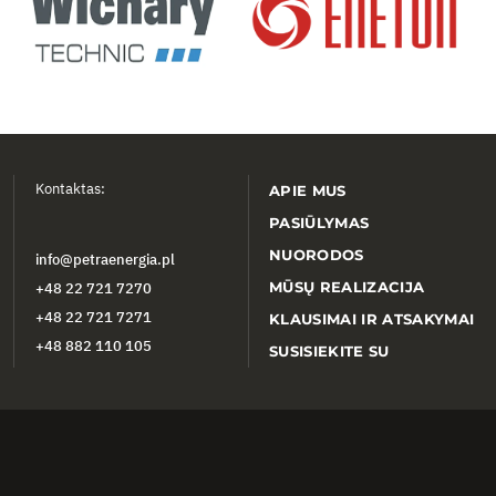
Kontaktas:
APIE MUS
PASIŪLYMAS
NUORODOS
info@petraenergia.pl
MŪSŲ REALIZACIJA
+48 22 721 7270
+48 22 721 7271
KLAUSIMAI IR ATSAKYMAI
+48 882 110 105
SUSISIEKITE SU