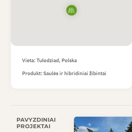
Vieta: Tułodziad, Polska
Produkt:
Saulės ir hibridiniai žibintai
PAVYZDINIAI
PROJEKTAI