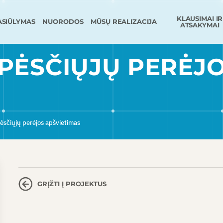
KLAUSIMAI IR
ASIŪLYMAS
NUORODOS
MŪSŲ REALIZACIJA
ATSAKYMAI
 PĖSČIŲJŲ PERĖJ
ėsčiųjų perėjos apšvietimas
GRĮŽTI Į PROJEKTUS