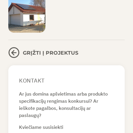
Nuolatinės srovės FV ant paviršiaus
montuojami skirstomieji įrenginiai
Kintamosios srovės fotovoltiniai
GRĮŽTI Į PROJEKTUS
antžeminiai skirstomieji įrenginiai
KONTAKT
Imeon hibridinis keitiklis 3.6
Ar jus domina apšvietimas arba produkto
specifikacijų rengimas konkursui? Ar
ieškote pagalbos, konsultacijų ar
paslaugų?
Atidengtas akumuliatorių skirstomasis
Kviečiame susisiekti
skydas