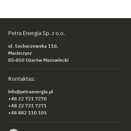
Petra Energia Sp. z o.o.
ul. Sochaczewska 110,
Macierzysz
05-850 Ożarów Mazowiecki
Kontaktas:
info@petraenergia.pl
+48 22 721 7270
+48 22 721 7271
+48 882 110 105