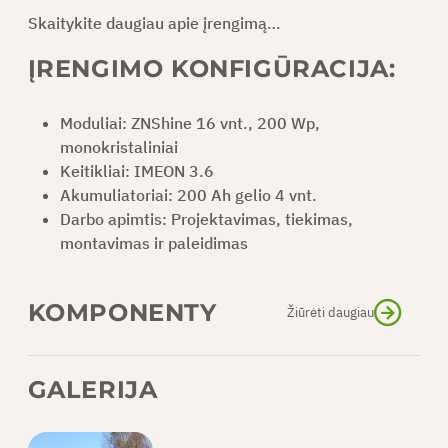
Skaitykite daugiau apie įrengimą…
PAPRAŠYTI PASIŪLYMO
ĮRENGIMO KONFIGŪRACIJA:
Moduliai: ZNShine 16 vnt., 200 Wp,
LT
monokristaliniai
Keitikliai: IMEON 3.6
Akumuliatoriai: 200 Ah gelio 4 vnt.
Darbo apimtis: Projektavimas, tiekimas,
montavimas ir paleidimas
KOMPONENTY
Žiūrėti daugiau
16 200 Wp monokristalinių modulių
GALERIJA