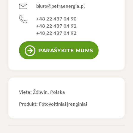
biuro@petraenergia.pl
+48 22 487 04 90
+48 22 487 04 91
4 gelio akumuliatoriai po 200 Ah
+48 22 487 04 92
PARAŠYKITE MUMS
Vieta: Żółwin, Polska
Produkt:
Fotovoltiniai įrenginiai