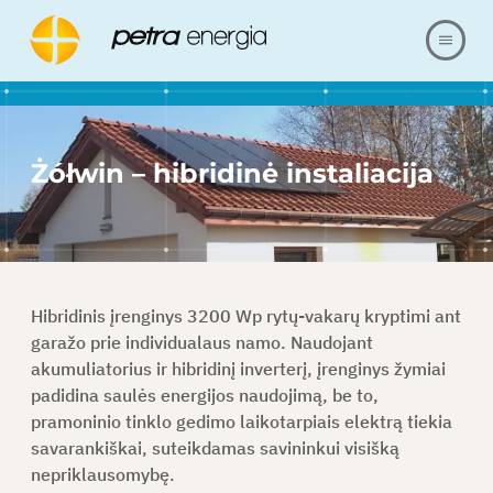
APIE MUS
Żółwin – hibridinė instaliacija
PASIŪLYMAS
NUORODOS
MŪSŲ REALIZACIJA
Hibridinis įrenginys 3200 Wp rytų-vakarų kryptimi ant
garažo prie individualaus namo. Naudojant
KLAUSIMAI IR ATSAKYMAI
akumuliatorius ir hibridinį inverterį, įrenginys žymiai
padidina saulės energijos naudojimą, be to,
pramoninio tinklo gedimo laikotarpiais elektrą tiekia
SUSISIEKITE SU
savarankiškai, suteikdamas savininkui visišką
nepriklausomybę.