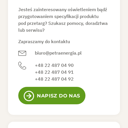
Jesteś zainteresowany oświetleniem bądź
KONTAKT
przygotowaniem specyfikacji produktu
pod przetarg? Szukasz pomocy, doradztwa
lub serwisu?
SKLEP
Zapraszamy do kontaktu
DO POBRANIA
biuro@petraenergia.pl
+48 22 487 04 90
+48 22 487 04 91
+48 22 487 04 92
POPROŚ O OFERTĘ
NAPISZ DO NAS
PL