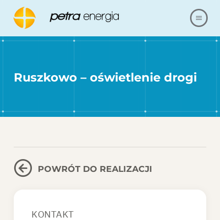
O NAS
Ruszkowo – oświetlenie drogi
OFERTA
NASZE REALIZACJE
BLOG
FAQ
POWRÓT DO REALIZACJI
KARIERA
KONTAKT
REFERENCJE