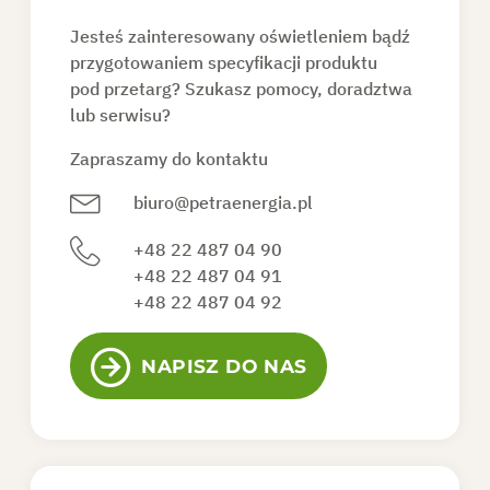
Jesteś zainteresowany oświetleniem bądź
KONTAKT
przygotowaniem specyfikacji produktu
pod przetarg? Szukasz pomocy, doradztwa
lub serwisu?
SKLEP
Zapraszamy do kontaktu
DO POBRANIA
biuro@petraenergia.pl
+48 22 487 04 90
+48 22 487 04 91
+48 22 487 04 92
POPROŚ O OFERTĘ
NAPISZ DO NAS
PL