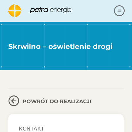
O NAS
Skrwilno – oświetlenie drogi
OFERTA
NASZE REALIZACJE
BLOG
FAQ
POWRÓT DO REALIZACJI
KARIERA
KONTAKT
REFERENCJE