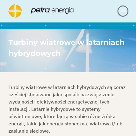
O NAS
Turbiny wiatrowe w latarniach
OFERTA
hybrydowych
NASZE REALIZACJE
BLOG
Turbiny wiatrowe w latarniach hybrydowych są coraz
częściej stosowane jako sposób na zwiększenie
FAQ
wydajności i efektywności energetycznej tych
instalacji. Latarnie hybrydowe to systemy
oświetleniowe, które łączą w sobie różne źródła
KARIERA
energii, takie jak energia słoneczna, wiatrowa i/lub
zasilanie sieciowe.
REFERENCJE