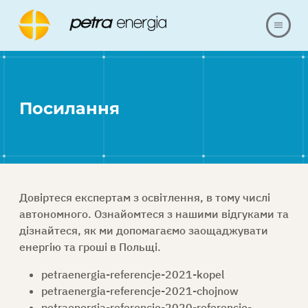
ПРО НАС
Посилання
ПРОПОЗИЦІЯ
ПОСИЛАННЯ
НАШІ РЕАЛІЗАЦІЇ
Довіртеся експертам з освітлення, в тому числі
автономного. Ознайомтеся з нашими відгуками та
ПИТАННЯ ТА ВІДПОВІДІ
дізнайтеся, як ми допомагаємо заощаджувати
енергію та гроші в Польщі.
КОНТАКТИ
petraenergia-referencje-2021-kopel
petraenergia-referencje-2021-chojnow
petraenergia-referencje-2020-referencje-