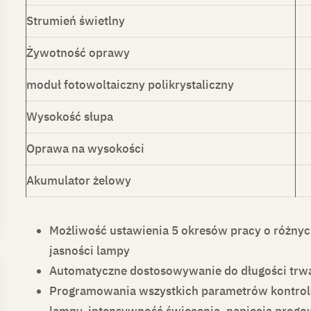
Strumień świetlny
Żywotność oprawy
moduł fotowoltaiczny polikrystaliczny
Wysokość słupa
Oprawa na wysokości
Akumulator żelowy
Możliwość ustawienia 5 okresów pracy o różny
jasności lampy
Automatyczne dostosowywanie do długości trw
Programowania wszystkich parametrów kontrole
lampy, intensywność świecenia, napięcia progo