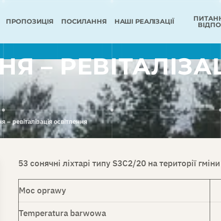
ПИТАНН
ПРОПОЗИЦІЯ
ПОСИЛАННЯ
НАШІ РЕАЛІЗАЦІЇ
ВІДПО
Я – РЕВІТАЛІЗА
я – ревіталізація освітлення
53 сонячні ліхтарі типу S3C2/20 на території гмін
Moc oprawy
Temperatura barwowa