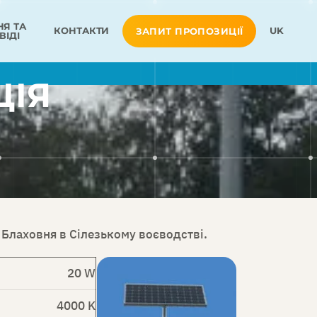
Я ТА
КОНТАКТИ
UK
ЗАПИТ ПРОПОЗИЦІЇ
ВІДІ
ЦІЯ
и Блаховня в Сілезькому воєводстві.
20 W
4000 K