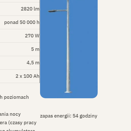
2820 lm
ponad 50 000 h
270 W
5 m
4,5 m
2 x 100 Ah
ch poziomach
ania nocy
zapas energii: 54 godziny
ra (czasy pracy
we akumulatora,