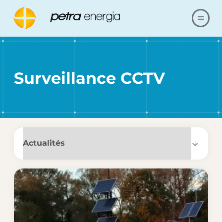
À PROPOS DE NOUS
Surveillance CCTV
OFFRE
RÉFÉRENCES
NOS RÉALISATIONS
QUESTIONS ET RÉPONSES
MAGASIN