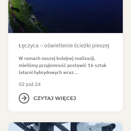
KONTAKT
SKLEP
Łęczyca – oświetlenie ścieżki pieszej
DO POBRANIA
W ramach naszej kolejnej realizacji,
mieliśmy przyjemność postawić 16 sztuk
latarni hybrydowych wraz…
POPROŚ O OFERTĘ
02 paź 24
CZYTAJ WIĘCEJ
PL