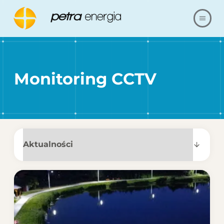
O NAS
Monitoring CCTV
OFERTA
NASZE REALIZACJE
BLOG
FAQ
KARIERA
REFERENCJE