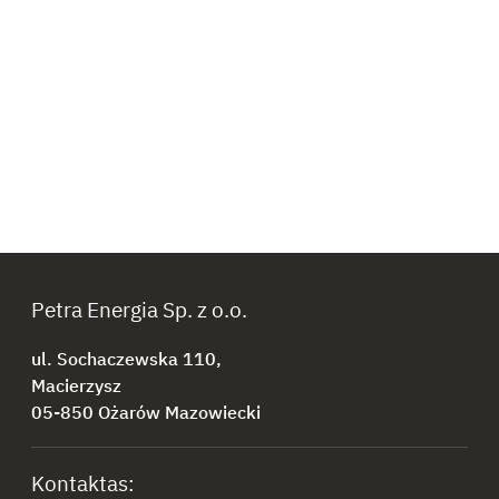
Petra Energia Sp. z o.o.
ul. Sochaczewska 110,
Macierzysz
05-850 Ożarów Mazowiecki
Kontaktas: