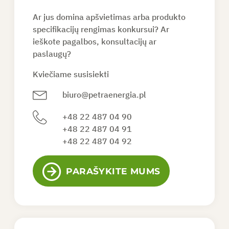
Ar jus domina apšvietimas arba produkto
PAPRAŠYTI PASIŪLYMO
specifikacijų rengimas konkursui? Ar
ieškote pagalbos, konsultacijų ar
paslaugų?
LT
Kviečiame susisiekti
biuro@petraenergia.pl
+48 22 487 04 90
+48 22 487 04 91
+48 22 487 04 92
PARAŠYKITE MUMS