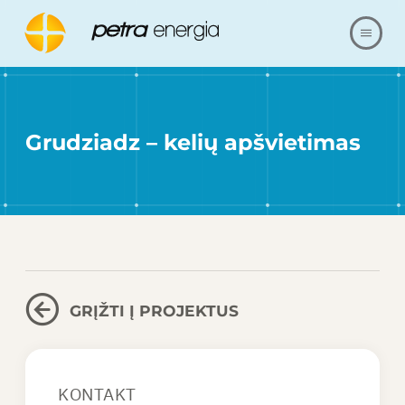
APIE MUS
Grudziadz – kelių apšvietimas
PASIŪLYMAS
NUORODOS
MŪSŲ REALIZACIJA
KLAUSIMAI IR ATSAKYMAI
GRĮŽTI Į PROJEKTUS
SUSISIEKITE SU
KONTAKT