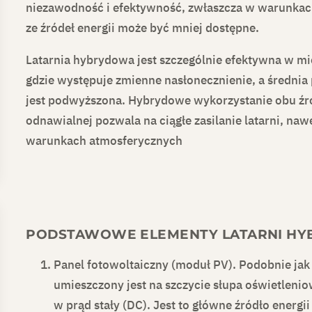
niezawodność i efektywność, zwłaszcza w warunkach
ze źródeł energii może być mniej dostępne.
Latarnia hybrydowa jest szczególnie efektywna w mi
gdzie występuje zmienne nasłonecznienie, a średnia
jest podwyższona. Hybrydowe wykorzystanie obu źró
odnawialnej pozwala na ciągłe zasilanie latarni, na
warunkach atmosferycznych
PODSTAWOWE ELEMENTY LATARNI H
Panel fotowoltaiczny (moduł PV).
Podobnie jak 
umieszczony jest na szczycie słupa oświetlenio
w prąd stały (DC). Jest to główne źródło energi