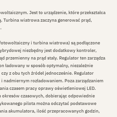
woltaicznym. Jest to urządzenie, które przekształca
ną. Turbina wiatrowa zaczyna generować prąd,
.
 fotowoltaiczny i turbina wiatrowa) są podłączone
hybrydowej niezbędny jest dodatkowy kontroler,
ąd przemienny na prąd stały. Regulator ten zarządza
 on ładowany w sposób optymalny, niezależnie
, czy z obu tych źródeł jednocześnie. Regulator
m i nadmiernym rozładowaniem. Poza zarządzaniem
wania czasem pracy oprawy oświetleniowej LED.
h okresów czasowych, dobierając odpowiednie
edykowanego pilota można odczytać podstawowe
wania akumulatora, ilość przepracowanych godzin,