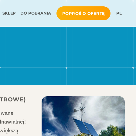
SKLEP
DO POBRANIA
PL
POPROŚ O OFERTĘ
ATROWE)
sowane
dnawialnej:
 większą