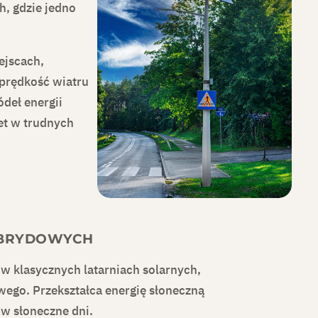
, gdzie jedno
ejscach,
 prędkość wiatru
deł energii
wet w trudnych
YBRYDOWYCH
w klasycznych latarniach solarnych,
wego. Przekształca energię słoneczną
i w słoneczne dni.